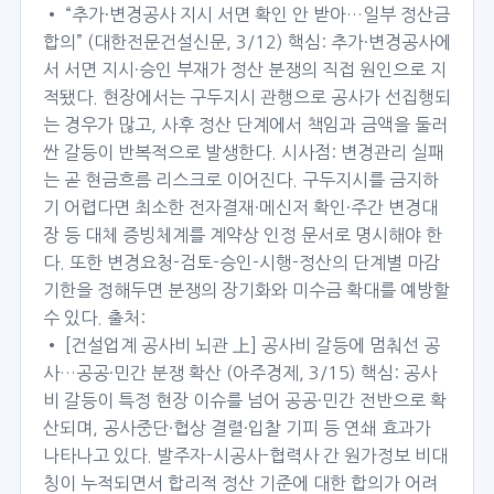
• “추가·변경공사 지시 서면 확인 안 받아…일부 정산금
합의” (대한전문건설신문, 3/12) 핵심: 추가·변경공사에
서 서면 지시·승인 부재가 정산 분쟁의 직접 원인으로 지
적됐다. 현장에서는 구두지시 관행으로 공사가 선집행되
는 경우가 많고, 사후 정산 단계에서 책임과 금액을 둘러
싼 갈등이 반복적으로 발생한다. 시사점: 변경관리 실패
는 곧 현금흐름 리스크로 이어진다. 구두지시를 금지하
기 어렵다면 최소한 전자결재·메신저 확인·주간 변경대
장 등 대체 증빙체계를 계약상 인정 문서로 명시해야 한
다. 또한 변경요청-검토-승인-시행-정산의 단계별 마감
기한을 정해두면 분쟁의 장기화와 미수금 확대를 예방할
수 있다. 출처:
• [건설업계 공사비 뇌관 上] 공사비 갈등에 멈춰선 공
사…공공·민간 분쟁 확산 (아주경제, 3/15) 핵심: 공사
비 갈등이 특정 현장 이슈를 넘어 공공·민간 전반으로 확
산되며, 공사중단·협상 결렬·입찰 기피 등 연쇄 효과가
나타나고 있다. 발주자-시공사-협력사 간 원가정보 비대
칭이 누적되면서 합리적 정산 기준에 대한 합의가 어려