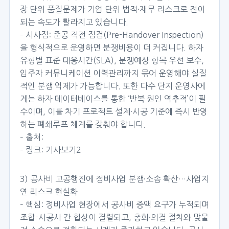
장 단위 품질문제가 기업 단위 법적·재무 리스크로 전이
되는 속도가 빨라지고 있습니다.
– 시사점: 준공 직전 점검(Pre-Handover Inspection)
을 형식적으로 운영하면 분쟁비용이 더 커집니다. 하자
유형별 표준 대응시간(SLA), 분쟁예상 항목 우선 보수,
입주자 커뮤니케이션 이력관리까지 묶어 운영해야 실질
적인 분쟁 억제가 가능합니다. 또한 다수 단지 운영사에
게는 하자 데이터베이스를 통한 ‘반복 원인 역추적’이 필
수이며, 이를 차기 프로젝트 설계·시공 기준에 즉시 반영
하는 폐쇄루프 체계를 갖춰야 합니다.
– 출처:
– 링크:
기사보기2
3) 공사비 고공행진에 정비사업 분쟁·소송 확산…사업지
연 리스크 현실화
– 핵심: 정비사업 현장에서 공사비 증액 요구가 누적되며
조합-시공사 간 협상이 결렬되고, 총회·의결 절차와 맞물