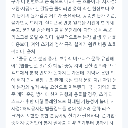
구가 더 빈번하고 큰 폭으로 나타나는 흐름이다. 시사점:
조합·시공사 간 갈등을 줄이려면 총회 직전 협상보다 초
기 단계의 원가검증 체계가 중요하다. 공종별 단가 기준,
물가연동 트리거, 설계변경 반영 원칙을 사전에 합의해
두고, 분기별 검증 테이블을 운영해야 ‘막판 증액 통보’
리스크를 줄일 수 있다. 실무적으로는 분쟁 발생 후 법률
대응보다, 계약 초기의 정산 규칙 설계가 훨씬 비용 효율
적이다. 출처:
• “중동 건설 분쟁 증가, 보수적 비즈니스 문화 유념해
야” (법률신문, 3/13) 핵심: 중동 지역 건설·인프라 프로
젝트에서 분쟁 빈도가 높아지는 가운데, 계약서 문언 외
에 현지 의사결정 구조·관계 중심 협상 문화·지급 관행 등
이 분쟁의 실제 촉발 요인으로 지목됐다. 국내 기업의 표
준 계약 운영 방식이 현지 관행과 충돌할 경우, 초기 리
스크가 후반 대형 클레임으로 확대될 가능성이 높다. 시
사점: 해외공사는 법률검토를 넘어 ‘상거래 문화 리스
크’까지 포함한 통합 분쟁예방 설계가 필요하다. 준거법·
중재지·증거언어·통지 절차를 계약 초기부터 명확히 하