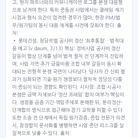
고, 현지 파트너와의 커뮤니케이션 로그를 분쟁 대응형
으로 남겨야 한다. 특히 중동권 사업에서는 클레임 제기
시점과 형식 요건이 엄격한 경우가 많아, 현장 PM/법
무/원가팀의 동시 대응 체계를 사전에 갖춰야 한다. 출
처:
• 롯데건설, 청담르엘 공사비 정산 ‘최후통첩’…법적대
응 예고 (v.daum, 3/13) 핵심: 정비사업 공사비 정산
갈등이 협상 단계를 넘어 법적 절차 전 단계까지 진입하
며, 사업 지연·추가 금융비용·조합 내부 갈등이 동시 확
대되는 전형적 분쟁 국면이 나타났다. 당사자 간 신뢰 붕
괴가 심화되면 기술·원가 쟁점보다 절차적 정당성 다툼
이 중심이 되는 경향도 확인된다. 시사점: 조합·시공사
분쟁은 금액 자체보다 ‘정산 프레임’ 합의 여부가 핵심이
다. 쟁점을 공종·기간·책임주체로 분해한 뒤, 분리정산-
단계합의 방식으로 접근해야 장기 교착을 피할 수 있다.
또한 소송 전 단계에서 독립 원가검증, 중립 전문가 의견
서, 잠정합의 문서화를 병행하면 사업 중단 리스크를 실
질적으로 낮출 수 있다. 출처: