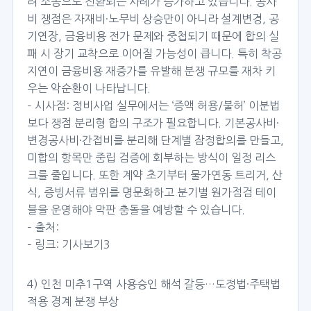
려 소송으로 전환되는 사례가 증가하고 있습니다. 공사
비 쟁점은 자재비·노무비 상승만이 아니라 설계변경, 공
기연장, 금융비용 전가 문제와 중첩되기 때문에 합의 실
패 시 장기 교착으로 이어질 가능성이 큽니다. 특히 착공
지연이 금융비용 재증가를 유발해 분쟁 규모를 재차 키
우는 악순환이 나타납니다.
– 시사점: 정비사업 실무에서는 ‘증액 허용/불허’ 이분법
보다 쟁점 분리형 합의 구조가 필요합니다. 기본공사비·
변경공사비·간접비를 분리해 단계별 잠정합의를 만들고,
미합의 항목만 중립 검증에 회부하는 방식이 일정 리스
크를 줄입니다. 또한 계약 초기부터 물가연동 트리거, 산
식, 증빙서류 범위를 명문화하고 분기별 원가점검 테이
블을 운영해야 막판 충돌을 예방할 수 있습니다.
– 출처:
– 링크:
기사보기3
4) 인천 미추1구역 사용승인 해석 갈등…도정법·주택법
적용 경계 분쟁 부상