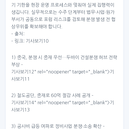
기 기한을 현장 운영 프로세스와 맞춰야 실제 집행력이
생깁니다. 실무적으로는 수주 단계부터 법무·사업·원가
부서가 공동으로 포럼 리스크를 검토해 분쟁 발생 전 협
상우위를 확보해야 합니다.
– 출처:
– 링크:
기사보기10
1) 중국, 분쟁 시 중재 우선…두바이 건설분쟁 허브 전략
부상 –
기사보기12
" rel="noopener" target="_blank">기
사보기11
2) 철도공단, 중재로 60억 절감 사례 공개 –
기사보기14
" rel="noopener" target="_blank">기
사보기13
3) 공사비 급등 여파로 정비사업 분쟁·소송 확산 –