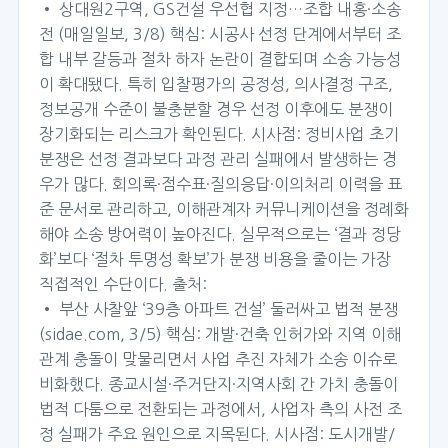
• 상대원2구역, GS건설 우선협 지정…조합 내홍·소송
전 (매일일보, 3/8) 핵심: 시공사 선정 단계에서부터 조
합 내부 갈등과 절차 하자 논란이 결합되며 소송 가능성
이 확대됐다. 특히 입찰평가의 공정성, 의사결정 구조,
정보공개 수준이 불충분할 경우 선정 이후에도 분쟁이
장기화되는 리스크가 확인된다. 시사점: 정비사업 초기
분쟁은 선정 결과보다 과정 관리 실패에서 발생하는 경
우가 많다. 회의록·점수표·질의응답·이의처리 이력을 표
준 문서로 관리하고, 이해관계자 커뮤니케이션을 정례화
해야 소송 방어력이 높아진다. 실무적으로는 ‘결과 정당
화’보다 ‘절차 투명성 확보’가 분쟁 비용을 줄이는 가장
직접적인 수단이다. 출처:
• 부산 사찰앞 ‘39층 아파트 건설’ 둘러싸고 법적 분쟁
(sidae.com, 3/5) 핵심: 개발·건축 인허가와 지역 이해
관계 충돌이 맞물리면서 사업 추진 자체가 소송 이슈로
비화했다. 종교시설·주거단지·지역사회 간 가치 충돌이
법적 다툼으로 전환되는 과정에서, 사업자 측의 사전 조
정 실패가 주요 원인으로 지목된다. 시사점: 도시개발/