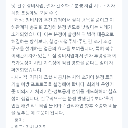
5) 전주 정비사업, 절차 간소화로 분쟁 저감 시도…지자
체형 분쟁예방 모델 주목
– 핵심: 정비사업 추진 과정에서 절차 병목을 줄이고 이
해관계자 충돌을 조정해 분쟁 빈도를 낮췄다는 사례가
소개되었습니다. 이는 분쟁이 발생한 뒤 법적 대응으로
해결하는 방식보다, 행정-사업주체-주민 간 조기 조정
구조를 설계하는 접근의 효과를 보여줍니다. 특히 복수
이해관계자가 있는 도심 정비사업에서 절차 투명성과 예
측가능성이 사업 지속성에 직접 영향을 준다는 점이 재
확인되었습니다.
– 시사점: 지자체·조합·시공사는 사업 초기에 분쟁 트리
거별 예방 프로토콜을 설정해야 합니다. 회의체 운영기
준·이의제기 처리기한·정보공개 범위를 제도화해야 실효
성이 생깁니다. 실무적으로는 분쟁 발생건수보다 ‘초기
민원 해결 리드타임’을 KPI로 관리하면 향후 소송화 비율
을 낮추는 데 도움이 됩니다.
– 출처:
– 링크:
기사보기5