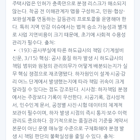
주택사업은 인허가 충족만으로 분쟁 리스크가 해소되지
않는다. 착공 전 이해관계자 맵을 구성하고, 민원-협상-
보완설계를 연동하는 갈등관리 프로토콜을 운영해야 한
다. 특히 지역 민감 이슈에서는 법적 승소 가능성과 별개
로 사업 지연비용이 크기 때문에, 초기에 사회적 수용성
관리가 필수다. 출처:
• 〈193〉공사부실에 따른 하도급사의 책임 (기계설비
신문, 3/15) 핵심: 공사 품질 하자 발생 시 하도급사의
책임 범위와 원청의 관리의무가 어떻게 배분되는지가 실
무 핵심 쟁점으로 재조명됐다. 하자원인이 설계·시공·감
리 어느 단계에서 발생했는지에 따라 책임 귀속이 크게
달라질 수 있다는 점도 강조된다. 시사점: 하자책임 분쟁
에서는 주장보다 기록이 우선한다. 시공기록, 검사성적
서, 인수인계 문서, 공정별 사진·시험 데이터의 체계적
보관이 필수이며, 하자 발생 시점의 즉시 통지·보수 이력
관리도 중요하다. 장기적으로는 품질관리 기준을 계약서
본문이 아닌 운영 매뉴얼 수준으로 구체화해야 분쟁 발
생 시 책임 판단의 불확실성을 줄일 수 있다. 출처: