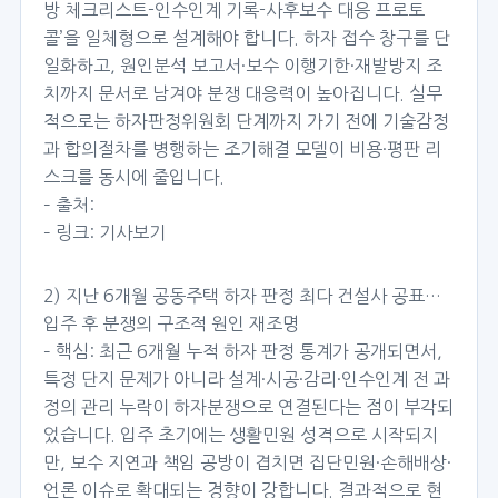
방 체크리스트-인수인계 기록-사후보수 대응 프로토
콜’을 일체형으로 설계해야 합니다. 하자 접수 창구를 단
일화하고, 원인분석 보고서·보수 이행기한·재발방지 조
치까지 문서로 남겨야 분쟁 대응력이 높아집니다. 실무
적으로는 하자판정위원회 단계까지 가기 전에 기술감정
과 합의절차를 병행하는 조기해결 모델이 비용·평판 리
스크를 동시에 줄입니다.
– 출처:
– 링크:
기사보기
2) 지난 6개월 공동주택 하자 판정 최다 건설사 공표…
입주 후 분쟁의 구조적 원인 재조명
– 핵심: 최근 6개월 누적 하자 판정 통계가 공개되면서,
특정 단지 문제가 아니라 설계·시공·감리·인수인계 전 과
정의 관리 누락이 하자분쟁으로 연결된다는 점이 부각되
었습니다. 입주 초기에는 생활민원 성격으로 시작되지
만, 보수 지연과 책임 공방이 겹치면 집단민원·손해배상·
언론 이슈로 확대되는 경향이 강합니다. 결과적으로 현