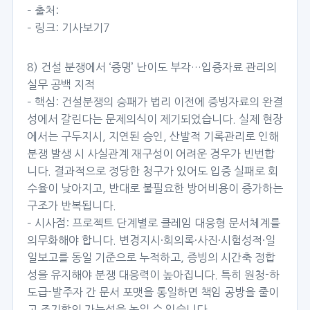
– 출처:
– 링크:
기사보기7
8) 건설 분쟁에서 ‘증명’ 난이도 부각…입증자료 관리의
실무 공백 지적
– 핵심: 건설분쟁의 승패가 법리 이전에 증빙자료의 완결
성에서 갈린다는 문제의식이 제기되었습니다. 실제 현장
에서는 구두지시, 지연된 승인, 산발적 기록관리로 인해
분쟁 발생 시 사실관계 재구성이 어려운 경우가 빈번합
니다. 결과적으로 정당한 청구가 있어도 입증 실패로 회
수율이 낮아지고, 반대로 불필요한 방어비용이 증가하는
구조가 반복됩니다.
– 시사점: 프로젝트 단계별로 클레임 대응형 문서체계를
의무화해야 합니다. 변경지시·회의록·사진·시험성적·일
일보고를 동일 기준으로 누적하고, 증빙의 시간축 정합
성을 유지해야 분쟁 대응력이 높아집니다. 특히 원청-하
도급-발주자 간 문서 포맷을 통일하면 책임 공방을 줄이
고 조기합의 가능성을 높일 수 있습니다.