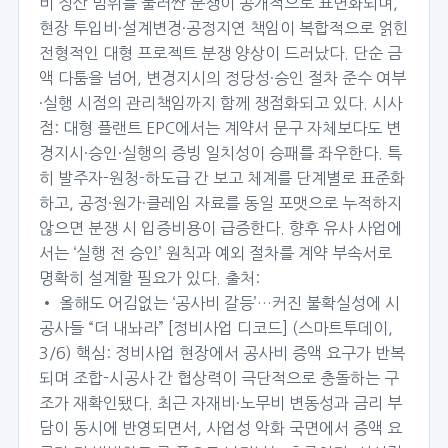
비 정산 범위를 둘러싼 분쟁이 공개적으로 표면화되며,
현장 투입비·설계변경·공정지연 책임이 복합적으로 얽힌
전형적인 대형 프로젝트 분쟁 양상이 드러났다. 단순 금
액 다툼을 넘어, 변경지시의 정당성·승인 절차 준수 여부
·실행 시점의 관리책임까지 함께 쟁점화되고 있다. 시사
점: 대형 플랜트 EPC에서는 계약서 문구 자체보다도 변
경지시·승인·실행의 증빙 일치성이 승패를 좌우한다. 특
히 발주자-원청-하도급 간 보고 체계를 단계별로 표준화
하고, 공정·원가·클레임 자료를 동일 포맷으로 누적하지
않으면 분쟁 시 입증비용이 급증한다. 향후 유사 사업에
서는 ‘실행 전 승인’ 원칙과 예외 절차를 계약 부속서로
명확히 설계할 필요가 있다. 출처:
• 올해도 어김없는 ‘공사비 갈등’…커진 불확실성에 시
공사들 “더 내놔라” [정비사업 디코드] (스마트투데이,
3/6) 핵심: 정비사업 현장에서 공사비 증액 요구가 반복
되며 조합-시공사 간 협상력이 극단적으로 충돌하는 구
조가 재확인됐다. 최근 자재비·노무비 변동성과 금리 부
담이 동시에 반영되면서, 사업성 악화 국면에서 증액 요