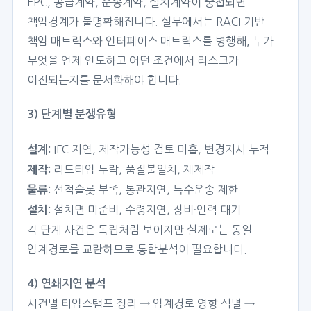
EPC, 공급계약, 운송계약, 설치계약이 중첩되면
책임경계가 불명확해집니다. 실무에서는 RACI 기반
책임 매트릭스와 인터페이스 매트릭스를 병행해, 누가
무엇을 언제 인도하고 어떤 조건에서 리스크가
이전되는지를 문서화해야 합니다.
3) 단계별 분쟁유형
IFC 지연, 제작가능성 검토 미흡, 변경지시 누적
설계:
리드타임 누락, 품질불일치, 재제작
제작:
선적슬롯 부족, 통관지연, 특수운송 제한
물류:
설치면 미준비, 수령지연, 장비·인력 대기
설치:
각 단계 사건은 독립처럼 보이지만 실제로는 동일
임계경로를 교란하므로 통합분석이 필요합니다.
4) 연쇄지연 분석
사건별 타임스탬프 정리 → 임계경로 영향 식별 →