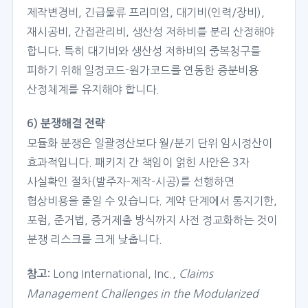
제작변경비, 긴급물류 프리미엄, 대기비(인력/장비),
재시공비, 간접관리비, 생산성 저하비를 분리 산정해야
합니다. 특히 대기비와 생산성 저하비의 중복청구를
피하기 위해 일정코드-원가코드를 연동한 증분비용
산정체계를 유지해야 합니다.
6) 분쟁해결 전략
모듈화 분쟁은 일괄정산보다 월/분기 단위 임시정산이
효과적입니다. 패키지 간 책임이 얽힌 사안은 3자
사실확인 절차(발주자-제작-시공)를 선행하면
협상비용을 줄일 수 있습니다. 계약 단계에서 통지기한,
포럼, 준거법, 증거제출 방식까지 사전 정교화하는 것이
분쟁 리스크를 크게 낮춥니다.
Long International, Inc.,
Claims
참고:
Management Challenges in the Modularized