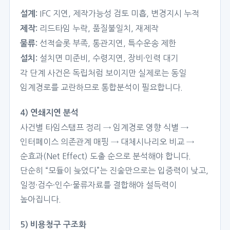
IFC 지연, 제작가능성 검토 미흡, 변경지시 누적
설계:
리드타임 누락, 품질불일치, 재제작
제작:
선적슬롯 부족, 통관지연, 특수운송 제한
물류:
설치면 미준비, 수령지연, 장비·인력 대기
설치:
각 단계 사건은 독립처럼 보이지만 실제로는 동일
임계경로를 교란하므로 통합분석이 필요합니다.
4) 연쇄지연 분석
사건별 타임스탬프 정리 → 임계경로 영향 식별 →
인터페이스 의존관계 매핑 → 대체시나리오 비교 →
순효과(Net Effect) 도출 순으로 분석해야 합니다.
단순히 “모듈이 늦었다”는 진술만으로는 입증력이 낮고,
일정·검수·인수·물류자료를 결합해야 설득력이
높아집니다.
5) 비용청구 구조화