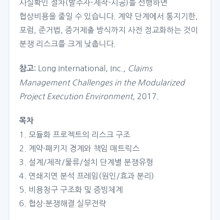
사실확인 절차(발주자-제작-시공)를 선행하면
협상비용을 줄일 수 있습니다. 계약 단계에서 통지기한,
포럼, 준거법, 증거제출 방식까지 사전 정교화하는 것이
분쟁 리스크를 크게 낮춥니다.
Long International, Inc.,
Claims
참고:
Management Challenges in the Modularized
Project Execution Environment
, 2017.
목차
1. 모듈화 프로젝트의 리스크 구조
2. 계약·패키지 경계와 책임 매트릭스
3. 설계/제작/물류/설치 단계별 분쟁유형
4. 연쇄지연 분석 프레임(원인/효과 분리)
5. 비용청구 구조화 및 증빙체계
6. 협상·분쟁해결 실무전략