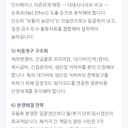
인터페이스 의존관계 매핑 → 대체시나리오 비교 →
순효과(Net Effect) 도출 순으로 분석해야 합니다.
단순히 “모듈이 늦었다”는 진술만으로는 입증력이 낮고,
일정·검수·인수·물류자료를 결합해야 설득력이
높아집니다.
5) 비용청구 구조화
제작변경비, 긴급물류 프리미엄, 대기비(인력/장비),
재시공비, 간접관리비, 생산성 저하비를 분리 산정해야
합니다. 특히 대기비와 생산성 저하비의 중복청구를
피하기 위해 일정코드-원가코드를 연동한 증분비용
산정체계를 유지해야 합니다.
6) 분쟁해결 전략
모듈화 분쟁은 일괄정산보다 월/분기 단위 임시정산이
효과적입니다. 패키지 간 책임이 얽힌 사안은 3자