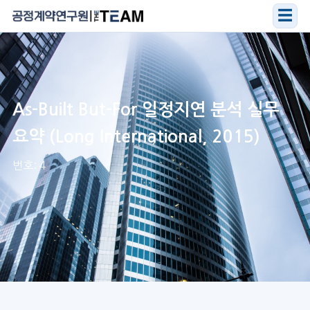
☰
As-Built But-For 일정지연 분석 실무
요약 (Long International, 2015)
번호: 4