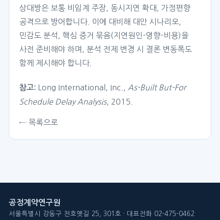
상대방은 보통 비임계 주장, 동시지연 확대, 가정편향
공격으로 방어합니다. 이에 대비해 대안 시나리오,
민감도 분석, 핵심 증거 묶음(지연원인-영향-비용)을
사전 준비해야 하며, 분석 전제 변경 시 결론 변동폭도
함께 제시해야 합니다.
Long International, Inc.,
As-Built But-For
참고:
Schedule Delay Analysis
, 2015.
← 목록으로
공정계약연구원
서울특별시 강동구 천호옛길 25, 301호 · 대표전화 02-475-0462