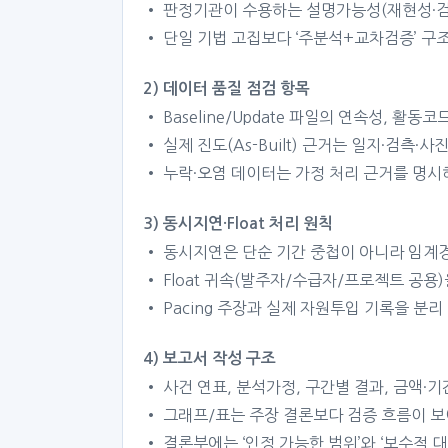
• 판정기관이 수용하는 설명가능성(재현성·검
• 단일 기법 고집보다 ‘주분석+교차검증’ 구조
2) 데이터 품질 점검 항목
• Baseline/Update 파일의 연속성, 활동코
• 실제 진도(As-Built) 근거는 일지·검측·
• 누락·오염 데이터는 가정 처리 근거를 명시
3) 동시지연·Float 처리 원칙
• 동시지연은 단순 기간 중첩이 아니라 임계
• Float 귀속(발주자/수급자/프로젝트 공용
• Pacing 주장과 실제 자원투입 기록을 분
4) 보고서 작성 구조
• 사건 연표, 분석가정, 구간별 결과, 금액·
• 그래프/표는 주장 결론보다 검증 흐름이 
• 결론부에는 ‘인정 가능한 범위’와 ‘보수적 