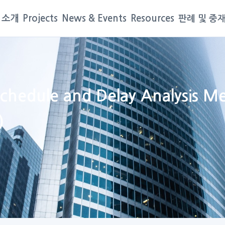
 소개
Projects
News & Events
Resources
판례 및 중
ule and Delay Analysis Me
)