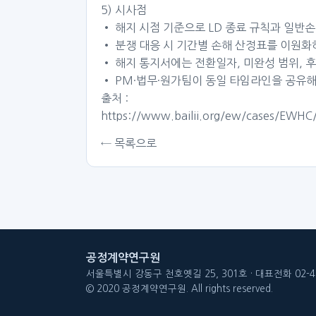
5) 시사점
• 해지 시점 기준으로 LD 종료 규칙과 일반손
• 분쟁 대응 시 기간별 손해 산정표를 이원화
• 해지 통지서에는 전환일자, 미완성 범위, 
• PM·법무·원가팀이 동일 타임라인을 공유해
출처 :
https://www.bailii.org/ew/cases/EWH
← 목록으로
공정계약연구원
서울특별시 강동구 천호옛길 25, 301호 · 대표전화 02-47
© 2020 공정계약연구원. All rights reserved.