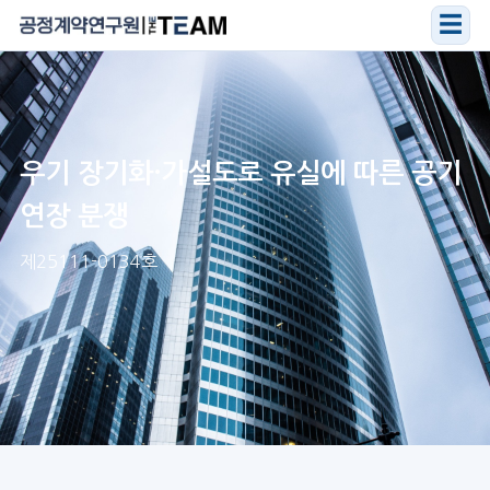
☰
우기 장기화·가설도로 유실에 따른 공기
연장 분쟁
제25111-0134호