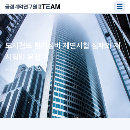
☰
도시철도 환기설비 제연시험 실패와 재
시험비 분쟁
제26111-0209호