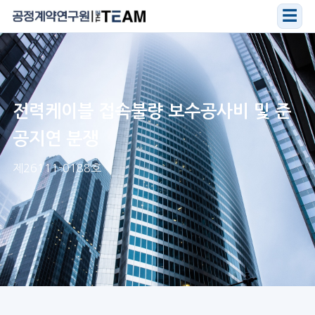
☰
전력케이블 접속불량 보수공사비 및 준
공지연 분쟁
제26111-0188호