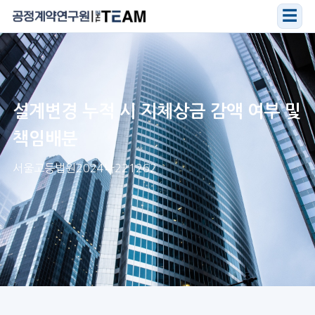
☰
설계변경 누적 시 지체상금 감액 여부 및
책임배분
서울고등법원2024나221262