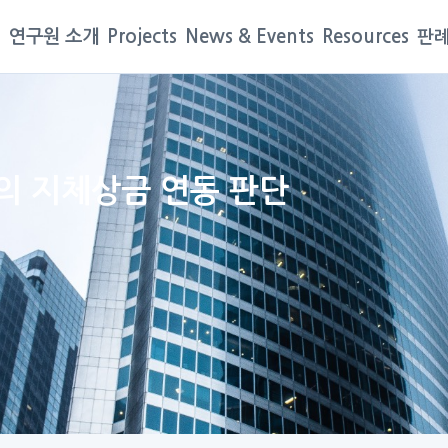
연구원 소개
Projects
News & Events
Resources
판례
의 지체상금 연동 판단